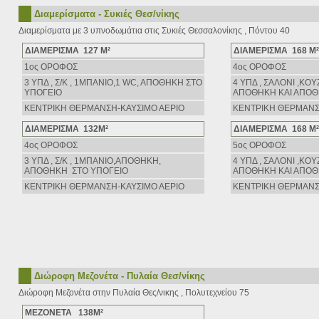
Διαμερίσματα - Συκιές Θεσ/νίκης
Διαμερίσματα με 3 υπνοδωμάτια στις Συκιές Θεσσαλονίκης , Πόντου 40
ΔΙΑΜΕΡΙΣΜΑ 127 Μ²
ΔΙΑΜΕΡΙΣΜΑ 168 Μ²
1ος ΟΡΟΦΟΣ
4ος ΟΡΟΦΟΣ
3 ΥΠΔ , Σ/Κ , 1ΜΠΑΝΙΟ,1 WC, AΠΟΘΗΚΗ ΣΤΟ
4 ΥΠΔ , ΣΑΛΟΝΙ ,ΚΟΥ
ΥΠΟΓΕΙΟ
AΠΟΘΗΚΗ ΚΑΙ ΑΠΟΘ
ΚΕΝΤΡΙΚΗ ΘΕΡΜΑΝΣΗ-ΚΑΥΣΙΜΟ ΑΕΡΙΟ
ΚΕΝΤΡΙΚΗ ΘΕΡΜΑΝΣ
ΔΙΑΜΕΡΙΣΜΑ 132Μ²
ΔΙΑΜΕΡΙΣΜΑ 168 Μ²
4ος ΟΡΟΦΟΣ
5ος ΟΡΟΦΟΣ
3 ΥΠΔ , Σ/Κ , 1ΜΠΑΝΙΟ,ΑΠΟΘΗΚΗ,
4 ΥΠΔ , ΣΑΛΟΝΙ ,ΚΟΥ
AΠΟΘΗΚΗ ΣΤΟ ΥΠΟΓΕΙΟ
AΠΟΘΗΚΗ ΚΑΙ ΑΠΟΘ
ΚΕΝΤΡΙΚΗ ΘΕΡΜΑΝΣΗ-ΚΑΥΣΙΜΟ ΑΕΡΙΟ
ΚΕΝΤΡΙΚΗ ΘΕΡΜΑΝΣ
Διώροφη Μεζονέτα - Πυλαία Θεσ/νίκης
Διώροφη Μεζονέτα στην Πυλαία Θες/νικης , Πολυτεχνείου 75
ΜΕΖΟΝΕΤΑ 138Μ²