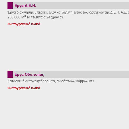
Έργα Δ.Ε.Η.
Έργα διακίνησης υπερκείμενων και λιγνίτη εντός των ορυχείων της Δ.Ε.Η. Α.Ε
3
250.000 Μ
τα τελευταία 24 χρόνια).
Φωτογραφικό υλικό
Έργα Οδοποιίας
Κατασκευή αυτοκινητόδρομων, ανισόπεδων κόμβων κτλ.
Φωτογραφικό υλικό