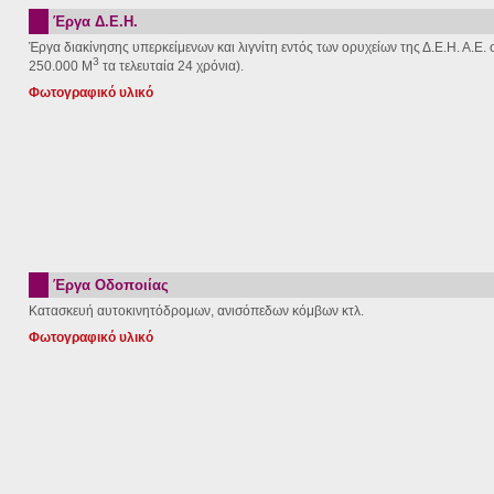
Έργα Δ.Ε.Η.
Έργα διακίνησης υπερκείμενων και λιγνίτη εντός των ορυχείων της Δ.Ε.Η. Α.Ε
3
250.000 Μ
τα τελευταία 24 χρόνια).
Φωτογραφικό υλικό
Έργα Οδοποιίας
Κατασκευή αυτοκινητόδρομων, ανισόπεδων κόμβων κτλ.
Φωτογραφικό υλικό