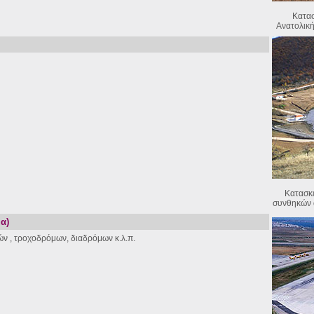
Κατασ
Ανατολική
Κατασκ
συνθηκών 
α)
 , τροχοδρόμων, διαδρόμων κ.λ.π.