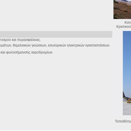
Κατ
Κρατικο
τισμού και πυρασφάλειας.
υμάτων, θεμελιακών γειώσεων, εσωτερικών ηλεκτρικών εγκαταστάσεων.
ύ και φωτοσήμανσης αεροδρομίων.
Τοποθέτη