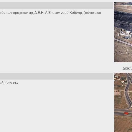
ντός των ορυχείων της Δ.Ε.Η. Α.Ε. στον νομό Κοζάνης (πάνω από
Διακί
κόμβων κτλ.