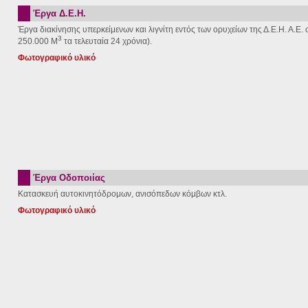
Έργα Δ.Ε.Η.
Έργα διακίνησης υπερκείμενων και λιγνίτη εντός των ορυχείων της Δ.Ε.Η. Α.Ε
3
250.000 Μ
τα τελευταία 24 χρόνια).
Φωτογραφικό υλικό
Έργα Οδοποιίας
Κατασκευή αυτοκινητόδρομων, ανισόπεδων κόμβων κτλ.
Φωτογραφικό υλικό