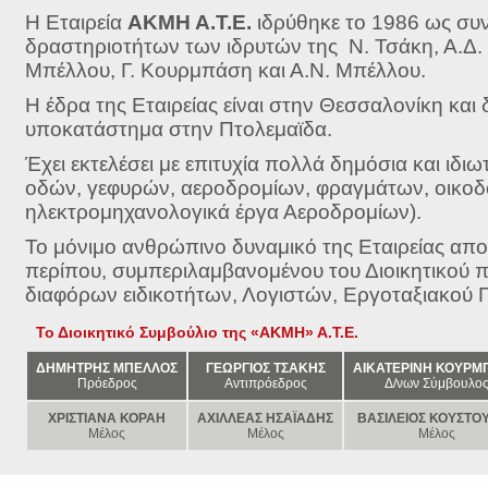
Η Εταιρεία
ΑΚΜΗ Α.Τ.Ε.
ιδρύθηκε το 1986 ως συν
δραστηριοτήτων των ιδρυτών της Ν. Τσάκη, Α.Δ.
Μπέλλου, Γ. Κουρμπάση και Α.Ν. Μπέλλου.
Η έδρα της Εταιρείας είναι στην Θεσσαλονίκη και 
υποκατάστημα στην Πτολεμαϊδα.
Έχει εκτελέσει με επιτυχία πολλά δημόσια και ιδι
οδών, γεφυρών, αεροδρομίων, φραγμάτων, οικοδομ
ηλεκτρομηχανολογικά έργα Αεροδρομίων).
Το μόνιμο ανθρώπινο δυναμικό της Εταιρείας απο
περίπου, συμπεριλαμβανομένου του Διοικητικού
διαφόρων ειδικοτήτων, Λογιστών, Εργοταξιακού 
Το Διοικητικό Συμβούλιο της «ΑΚΜΗ» Α.Τ.Ε.
ΔΗΜΗΤΡΗΣ ΜΠΕΛΛΟΣ
ΓΕΩΡΓΙΟΣ ΤΣΑΚΗΣ
ΑΙΚΑΤΕΡΙΝΗ ΚΟΥΡΜ
Πρόεδρος
Αντιπρόεδρος
Δ/νων Σύμβουλο
ΧΡΙΣΤΙΑΝΑ ΚΟΡΑΗ
ΑΧΙΛΛΕΑΣ ΗΣΑΪΑΔΗΣ
ΒΑΣΙΛΕΙΟΣ ΚΟΥΣΤΟ
Μέλος
Μέλος
Μέλος