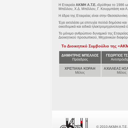
Η Εταιρεία
ΑΚΜΗ Α.Τ.Ε.
ιδρύθηκε το 1986 ως
Μπέλλου, Χ.Δ. Μπέλλου, Γ. Κουρμπάση και Α
Η έδρα της Εταιρείας είναι στην Θεσσαλονίκ
Έχει εκτελέσει με επιτυχία πολλά δημόσια κ
οικοδομικά και ειδικά ηλεκτρομηχανολογικά 
Το μόνιμο ανθρώπινο δυναμικό της Εταιρεία
Διοικητικού προσωπικού, Μηχανικών διαφόρω
Το Διοικητικό Συμβούλιο της «ΑΚΜ
ΔΗΜΗΤΡΗΣ ΜΠΕΛΛΟΣ
ΓΕΩΡΓΙΟΣ Τ
Πρόεδρος
Αντιπρόεδ
ΧΡΙΣΤΙΑΝΑ ΚΟΡΑΗ
ΑΧΙΛΛΕΑΣ ΗΣ
Μέλος
Μέλος
© 2010 ΑΚΜΗ Α.Τ.Ε