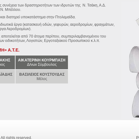
 συνέχεια των δραστηριοτήτων των ιδρυτών της Ν. Τσάκη, Α.Δ.
.Ν. Μπέλλου.
η και διατηρεί υποκατάστημα στην Πτολεμαϊδα.
αι ιδιωτικά έργα (κατασκευή οδών, γεφυρών, αεροδρομίων, φραγμάτων,
έργα Αεροδρομίων).
ς αποτελείται από 70 άτομα περίπου, συμπεριλαμβανομένου του
ν ειδικοτήτων, Λογιστών, Εργοταξιακού Προσωπικού κ.λ.π.
Η» Α.Τ.Ε.
ΣΑΚΗΣ
ΑΙΚΑΤΕΡΙΝΗ ΚΟΥΡΜΠΑΣΗ
ρος
Δ/νων Σύμβουλος
ΑΪΑΔΗΣ
ΒΑΣΙΛΕΙΟΣ ΚΟΥΣΤΟΥΔΑΣ
Μέλος
. All rights reserved.
P