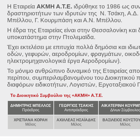
Η Εταιρεία
ΑΚΜΗ Α.Τ.Ε.
ιδρύθηκε το 1986 ως συν
δραστηριοτήτων των ιδρυτών της Ν. Τσάκη, Α.Δ.
Μπέλλου, Γ. Κουρμπάση και Α.Ν. Μπέλλου.
Η έδρα της Εταιρείας είναι στην Θεσσαλονίκη και 
υποκατάστημα στην Πτολεμαϊδα.
Έχει εκτελέσει με επιτυχία πολλά δημόσια και ιδι
οδών, γεφυρών, αεροδρομίων, φραγμάτων, οικοδομ
ηλεκτρομηχανολογικά έργα Αεροδρομίων).
Το μόνιμο ανθρώπινο δυναμικό της Εταιρείας απο
περίπου, συμπεριλαμβανομένου του Διοικητικού
διαφόρων ειδικοτήτων, Λογιστών, Εργοταξιακού 
Το Διοικητικό Συμβούλιο της «ΑΚΜΗ» Α.Τ.Ε.
ΔΗΜΗΤΡΗΣ ΜΠΕΛΛΟΣ
ΓΕΩΡΓΙΟΣ ΤΣΑΚΗΣ
ΑΙΚΑΤΕΡΙΝΗ ΚΟΥΡΜ
Πρόεδρος
Αντιπρόεδρος
Δ/νων Σύμβουλο
ΧΡΙΣΤΙΑΝΑ ΚΟΡΑΗ
ΑΧΙΛΛΕΑΣ ΗΣΑΪΑΔΗΣ
ΒΑΣΙΛΕΙΟΣ ΚΟΥΣΤΟ
Μέλος
Μέλος
Μέλος