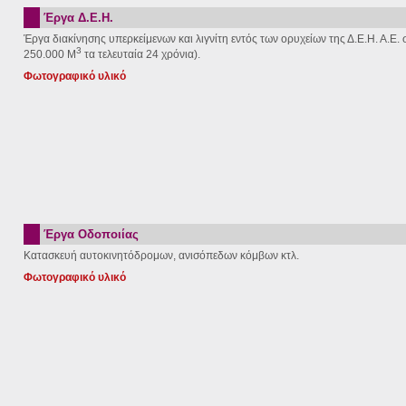
Έργα Δ.Ε.Η.
Έργα διακίνησης υπερκείμενων και λιγνίτη εντός των ορυχείων της Δ.Ε.Η. Α.Ε
3
250.000 Μ
τα τελευταία 24 χρόνια).
Φωτογραφικό υλικό
Έργα Οδοποιίας
Κατασκευή αυτοκινητόδρομων, ανισόπεδων κόμβων κτλ.
Φωτογραφικό υλικό